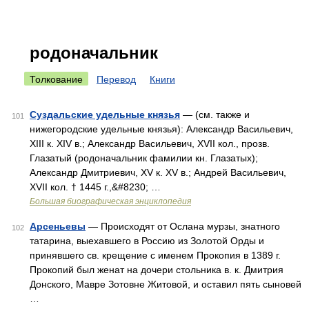
родоначальник
Толкование
Перевод
Книги
Суздальские удельные князья
— (см. также и
101
нижегородские удельные князья): Александр Васильевич,
ХIII к. XIV в.; Александр Васильевич, XVII кол., прозв.
Глазатый (родоначальник фамилии кн. Глазатых);
Александр Дмитриевич, XV к. XV в.; Андрей Васильевич,
XVII кол. † 1445 г.,&#8230; …
Большая биографическая энциклопедия
Арсеньевы
— Происходят от Ослана мурзы, знатного
102
татарина, выехавшего в Россию из Золотой Орды и
принявшего св. крещение с именем Прокопия в 1389 г.
Прокопий был женат на дочери стольника в. к. Дмитрия
Донского, Мавре Зотовне Житовой, и оставил пять сыновей
…