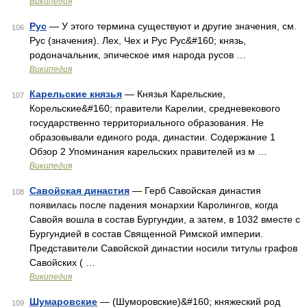
Википедия
Рус
— У этого термина существуют и другие значения, см.
106
Рус (значения). Лех, Чех и Рус Рус&#160; князь,
родоначальник, эпическое имя народа русов …
Википедия
Карельские князья
— Князья Карельские,
107
Корельские&#160; правители Карелии, средневекового
государственно территориального образования. Не
образовывали единого рода, династии. Содержание 1
Обзор 2 Упоминания карельских правителей из м …
Википедия
Савойская династия
— Герб Савойская династия
108
появилась после падения монархии Каролингов, когда
Савойя вошла в состав Бургундии, а затем, в 1032 вместе с
Бургундией в состав Священной Римской империи.
Представители Савойской династии носили титулы графов
Савойских ( …
Википедия
Шумаровские
— (Шуморовские)&#160; княжеский род
109