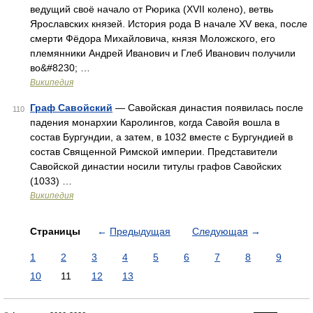
ведущий своё начало от Рюрика (XVII колено), ветвь
Ярославских князей. История рода В начале XV века, после
смерти Фёдора Михайловича, князя Моложского, его
племянники Андрей Иванович и Глеб Иванович получили
во&#8230; …
Википедия
Граф Савойский
— Савойская династия появилась после
110
падения монархии Каролингов, когда Савойя вошла в
состав Бургундии, а затем, в 1032 вместе с Бургундией в
состав Священной Римской империи. Представители
Савойской династии носили титулы графов Савойских
(1033) …
Википедия
Страницы
←
Предыдущая
Следующая
→
1
2
3
4
5
6
7
8
9
10
11
12
13