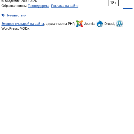
© Академик, 2000-2026
18+
Обратная связь:
Техподдержка
,
Реклама на сайте
👣 Путешествия
Экспорт словарей на сайты
, сделанные на PHP,
Joomla,
Drupal,
WordPress, MODx.