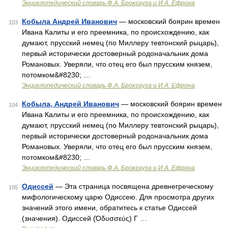
Энциклопедический словарь Ф.А. Брокгауза и И.А. Ефрона
Кобыла Андрей Иванович
— московский боярин времен
103
Ивана Калиты и его преемника, по происхождению, как
думают, прусский немец (по Миллеру тевтонский рыцарь),
первый исторически достоверный родоначальник дома
Романовых. Уверяли, что отец его был прусским князем,
потомком&#8230; …
Энциклопедический словарь Ф.А. Брокгауза и И.А. Ефрона
Кобыла, Андрей Иванович
— московский боярин времен
104
Ивана Калиты и его преемника, по происхождению, как
думают, прусский немец (по Миллеру тевтонский рыцарь),
первый исторически достоверный родоначальник дома
Романовых. Уверяли, что отец его был прусским князем,
потомком&#8230; …
Энциклопедический словарь Ф.А. Брокгауза и И.А. Ефрона
Одиссей
— Эта страница посвящена древнегреческому
105
мифологическому царю Одиссею. Для просмотра других
значений этого имени, обратитесь к статье Одиссей
(значения). Одиссей (Όδυσσεύς) Г …